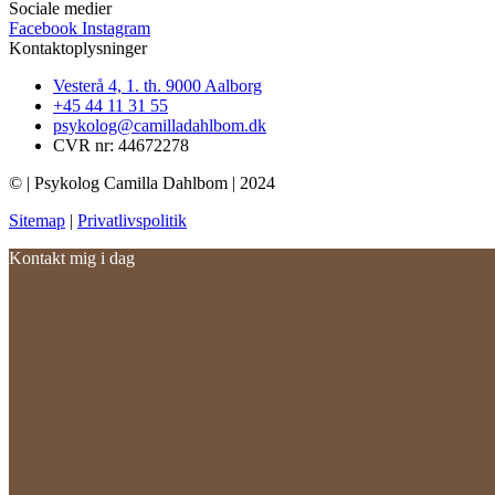
Sociale medier
Facebook
Instagram
Kontaktoplysninger​
Vesterå 4, 1. th. 9000 Aalborg
+45 44 11 31 55
psykolog@camilladahlbom.dk
CVR nr: 44672278
© | Psykolog Camilla Dahlbom | 2024
Sitemap
|
Privatlivspolitik
Kontakt mig i dag