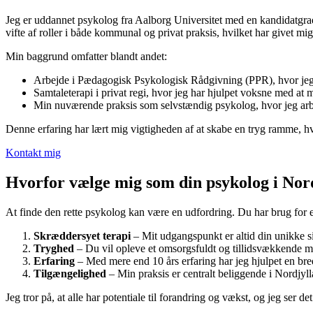
Jeg er uddannet psykolog fra Aalborg Universitet med en kandidatgrad
vifte af roller i både kommunal og privat praksis, hvilket har givet mi
Min baggrund omfatter blandt andet:
Arbejde i Pædagogisk Psykologisk Rådgivning (PPR), hvor jeg h
Samtaleterapi i privat regi, hvor jeg har hjulpet voksne med at 
Min nuværende praksis som selvstændig psykolog, hvor jeg arbe
Denne erfaring har lært mig vigtigheden af at skabe en tryg ramme, hvor 
Kontakt mig
Hvorfor vælge mig som din psykolog i Nor
At finde den rette psykolog kan være en udfordring. Du har brug for en
Skræddersyet terapi
– Mit udgangspunkt er altid din unikke sit
Tryghed
– Du vil opleve et omsorgsfuldt og tillidsvækkende mi
Erfaring
– Med mere end 10 års erfaring har jeg hjulpet en bred
Tilgængelighed
– Min praksis er centralt beliggende i Nordjy
Jeg tror på, at alle har potentiale til forandring og vækst, og jeg ser