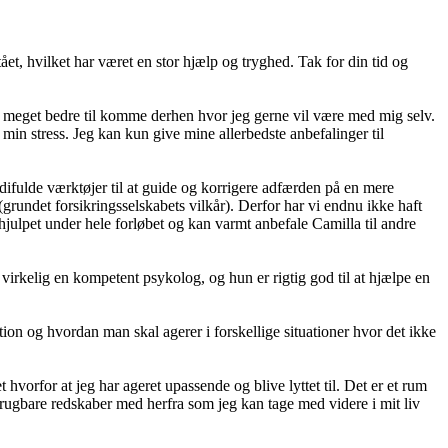
tået, hvilket har været en stor hjælp og tryghed. Tak for din tid og
t meget bedre til komme derhen hvor jeg gerne vil være med mig selv.
 min stress. Jeg kan kun give mine allerbedste anbefalinger til
difulde værktøjer til at guide og korrigere adfærden på en mere
grundet forsikringsselskabets vilkår). Derfor har vi endnu ikke haft
 hjulpet under hele forløbet og kan varmt anbefale Camilla til andre
 virkelig en kompetent psykolog, og hun er rigtig god til at hjælpe en
ion og hvordan man skal agerer i forskellige situationer hvor det ikke
hvorfor at jeg har ageret upassende og blive lyttet til. Det er et rum
 brugbare redskaber med herfra som jeg kan tage med videre i mit liv