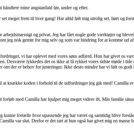
at håndtere mine angstanfald før, under og efter.
set meget frem til hver gang! Har altid følt mig utrolig set, hørt og fors
e arbejdsmæssigt og privat. Jeg har fået nogle gode værktøjer og bleve
det som jeg nok gemte for mig selv og som var hindring for at komme ud af
dfordringer, vi har oplevet med vores søns adfærd. Hun har givet os vær
n. Desværre lykkedes det os ikke at få rykket vores sidste møde i tide (
er om der er behov for justeringer. Ikke desto mindre har vi følt os godt
il at knække koden i forhold til de udfordringer jeg gik med! Camilla er
 forløb med Camilla har hjulpet mig meget videre ift. Min familie situat
 kunne fortælle hvor upassende jeg har været og samtidig blive forstået 
Camilla var slut. Derfor er det rart at hun også har givet mig en masse