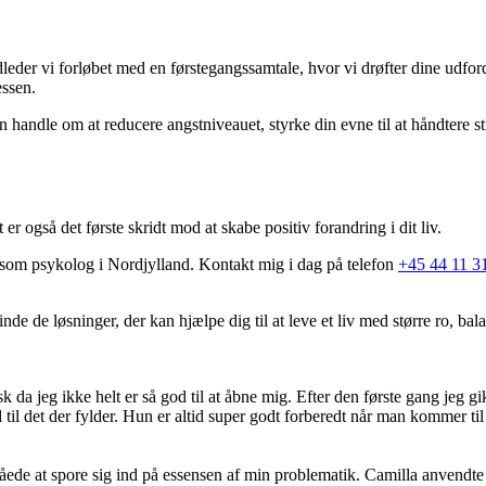
indleder vi forløbet med en førstegangssamtale, hvor vi drøfter dine udfo
essen.
 handle om at reducere angstniveauet, styrke din evne til at håndtere st
 også det første skridt mod at skabe positiv forandring i dit liv.
r som psykolog i Nordjylland.
Kontakt mig i dag
på telefon
+45 44 11 3
e løsninger, der kan hjælpe dig til at leve et liv med større ro, balance 
k da jeg ikke helt er så god til at åbne mig. Efter den første gang jeg gi
ind til det der fylder. Hun er altid super godt forberedt når man kommer til
ormåede at spore sig ind på essensen af min problematik. Camilla anvendt