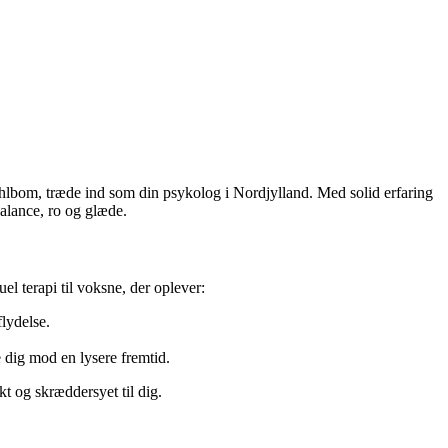
ahlbom, træde ind som din psykolog i Nordjylland. Med solid erfaring
balance, ro og glæde.
l terapi til voksne, der oplever:
flydelse.
 dig mod en lysere fremtid.
t og skræddersyet til dig.