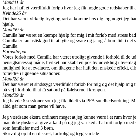
Mand
41 år
Jeg har haft et værdifuldt forløb hvor jeg fik nogle gode redskaber til 
Kvinde
25 år
Det har været virkelig trygt og rart at komme hos dig, og noget jeg har 
hjælp.
Mand
59 år
Camilla har været en kæmpe hjælp for mig i mit forløb med stress båd
Camilla er fantastisk god til at lytte og svare og ja også bore lidt i 
Camilla.
Forældrepar
Vores forløb med Camilla har været utroligt givende i forhold til de u
hensigtsmæssig måde, hvilket har skabt en positiv udvikling i hverdage
mulighed for at evaluere, om tiltagene har haft den ønskede effekt, ell
forældre i lignende situationer.
Mand
28 år
Det har været et sindssygt værdifuldt forløb for mig og det hjalp mig t
på vej i forhold til at få sat ord på følelserne i kroppen.
Mand
29 år
Jeg havde 6 sessioner som jeg fik tildelt via PFA sundhedsordning. Mit
altid går som man gerne vil have.
Jeg værdsatte ekstra ordinært meget at jeg kunne være i et rum hvor jeg
man ikke ønsker at give afkald på og jeg var ked af at mit forløb med 
som familiefar med 3 børn.
Skriv dig op til en diskret, fortrolig og tryg samtale