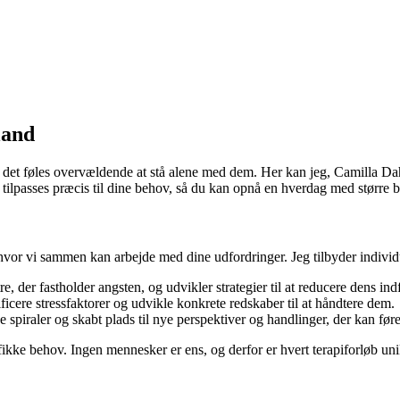
land
kan det føles overvældende at stå alene med dem. Her kan jeg, Camilla D
r tilpasses præcis til dine behov, så du kan opnå en hverdag med større 
hvor vi sammen kan arbejde med dine udfordringer. Jeg tilbyder individue
, der fastholder angsten, og udvikler strategier til at reducere dens ind
icere stressfaktorer og udvikle konkrete redskaber til at håndtere dem.
piraler og skabt plads til nye perspektiver og handlinger, der kan føre
ikke behov. Ingen mennesker er ens, og derfor er hvert terapiforløb unik