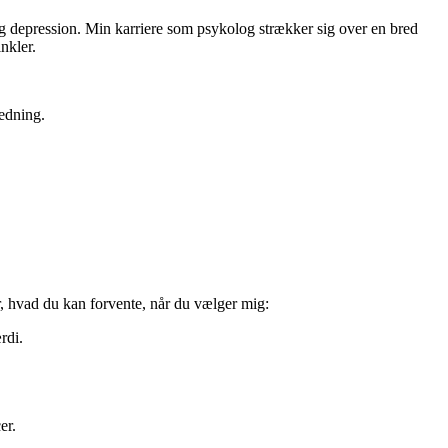
og depression. Min karriere som psykolog strækker sig over en bred
nkler.
edning.
er, hvad du kan forvente, når du vælger mig:
rdi.
er.