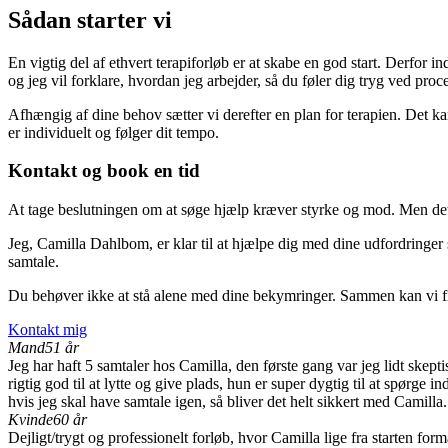
Sådan starter vi
En vigtig del af ethvert terapiforløb er at skabe en god start. Derfor 
og jeg vil forklare, hvordan jeg arbejder, så du føler dig tryg ved proc
Afhængig af dine behov sætter vi derefter en plan for terapien. Det kan
er individuelt og følger dit tempo.
Kontakt og book en tid
At tage beslutningen om at søge hjælp kræver styrke og mod. Men det er
Jeg, Camilla Dahlbom, er klar til at hjælpe dig med dine udfordringe
samtale.
Du behøver ikke at stå alene med dine bekymringer. Sammen kan vi finde d
Kontakt mig
Mand
51 år
Jeg har haft 5 samtaler hos Camilla, den første gang var jeg lidt skeptis
rigtig god til at lytte og give plads, hun er super dygtig til at spørge 
hvis jeg skal have samtale igen, så bliver det helt sikkert med Camilla.
Kvinde
60 år
Dejligt/trygt og professionelt forløb, hvor Camilla lige fra starten f