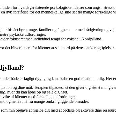
 inden for hverdagsrelaterede psykologiske lidelser som angst, stress 
g en dyb forståelse for det menneskelige sind set fra mange forskellige vi
ar bistået børn, unge, familier og fagpersoner med rådgivning og vejl
mestre psykiske udfordringer.
jder fokuseret med individuel terapi for voksne i Nordjylland.
det bliver lettere for klienter at sætte ord på deres tanker og følelser.
djylland?
, der både er fagligt dygtig og kan skabe en god relation til dig. Her 
uation og dine mål. Terapien tilpasses, så den giver dig størst mulig væ
ljø, hvor du kan åbne op og føle dig hørt.
 vifte af klienter med forskellige udfordringer.
lland og nem at nå fra mange omkringliggende områder.
 det som min opgave at hjælpe dig med at opdage og aktivere dine ressourc