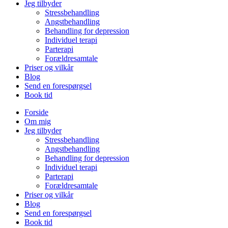
Jeg tilbyder
Stressbehandling
Angstbehandling
Behandling for depression
Individuel terapi
Parterapi
Forældresamtale
Priser og vilkår
Blog
Send en forespørgsel
Book tid
Forside
Om mig
Jeg tilbyder
Stressbehandling
Angstbehandling
Behandling for depression
Individuel terapi
Parterapi
Forældresamtale
Priser og vilkår
Blog
Send en forespørgsel
Book tid