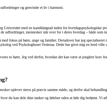
 udfordringer og genvinde et liv i harmoni.
g Universitet med en kandidatgrad inden for hverdagspsykologiske pro
 de udfordringer, mennesker står over for i deres hverdag – både som ind
ed fokus på børn, unge og familier. Derudover har jeg specialiseret mi
log ved Psykologhuset Vesteraa. Dette har givet mig en bred vifte af r
res to børn. Jeg ved derfor, hvordan det kan være at jonglere krav fra b
ng?
ennesker oplever stress på præcis samme måde, og derfor skal behandli
m, hvor du kan dele dine tanker og følelser uden at føle dig bedømt. Vi a