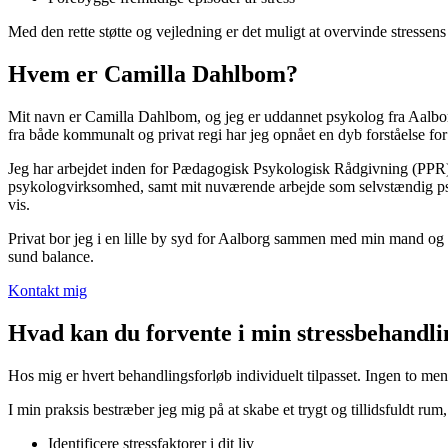
Med den rette støtte og vejledning er det muligt at overvinde stressens
Hvem er Camilla Dahlbom?
Mit navn er Camilla Dahlbom, og jeg er uddannet psykolog fra Aalbor
fra både kommunalt og privat regi har jeg opnået en dyb forståelse for
Jeg har arbejdet inden for Pædagogisk Psykologisk Rådgivning (PPR) m
psykologvirksomhed, samt mit nuværende arbejde som selvstændig psyko
vis.
Privat bor jeg i en lille by syd for Aalborg sammen med min mand og vo
sund balance.
Kontakt mig
Hvad kan du forvente i min stressbehandli
Hos mig er hvert behandlingsforløb individuelt tilpasset. Ingen to m
I min praksis bestræber jeg mig på at skabe et trygt og tillidsfuldt ru
Identificere stressfaktorer i dit liv