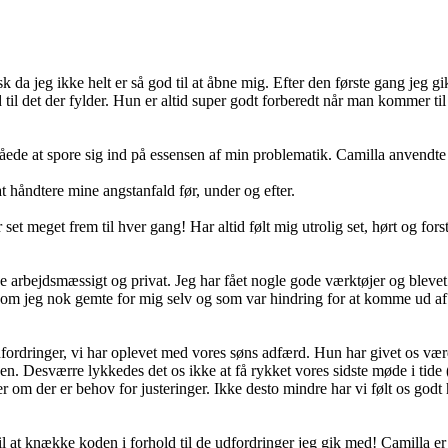
k da jeg ikke helt er så god til at åbne mig. Efter den første gang jeg gi
ind til det der fylder. Hun er altid super godt forberedt når man kommer til
ormåede at spore sig ind på essensen af min problematik. Camilla anvendt
at håndtere mine angstanfald før, under og efter.
set meget frem til hver gang! Har altid følt mig utrolig set, hørt og fors
e arbejdsmæssigt og privat. Jeg har fået nogle gode værktøjer og bleve
det som jeg nok gemte for mig selv og som var hindring for at komme ud af
dfordringer, vi har oplevet med vores søns adfærd. Hun har givet os vær
n. Desværre lykkedes det os ikke at få rykket vores sidste møde i tide (
er om der er behov for justeringer. Ikke desto mindre har vi følt os godt
il at knække koden i forhold til de udfordringer jeg gik med! Camilla er