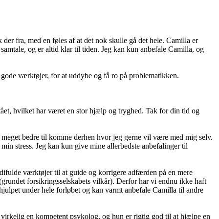
k der fra, med en føles af at det nok skulle gå det hele. Camilla er
 samtale, og er altid klar til tiden. Jeg kan kun anbefale Camilla, og
e gode værktøjer, for at uddybe og få ro på problematikken.
tået, hvilket har været en stor hjælp og tryghed. Tak for din tid og
t meget bedre til komme derhen hvor jeg gerne vil være med mig selv.
 min stress. Jeg kan kun give mine allerbedste anbefalinger til
difulde værktøjer til at guide og korrigere adfærden på en mere
grundet forsikringsselskabets vilkår). Derfor har vi endnu ikke haft
 hjulpet under hele forløbet og kan varmt anbefale Camilla til andre
 virkelig en kompetent psykolog, og hun er rigtig god til at hjælpe en