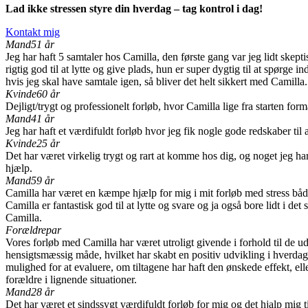
Lad ikke stressen styre din hverdag – tag kontrol i dag!
Kontakt mig
Mand
51 år
Jeg har haft 5 samtaler hos Camilla, den første gang var jeg lidt skeptis
rigtig god til at lytte og give plads, hun er super dygtig til at spørge 
hvis jeg skal have samtale igen, så bliver det helt sikkert med Camilla.
Kvinde
60 år
Dejligt/trygt og professionelt forløb, hvor Camilla lige fra starten f
Mand
41 år
Jeg har haft et værdifuldt forløb hvor jeg fik nogle gode redskaber til 
Kvinde
25 år
Det har været virkelig trygt og rart at komme hos dig, og noget jeg har 
hjælp.
Mand
59 år
Camilla har været en kæmpe hjælp for mig i mit forløb med stress båd
Camilla er fantastisk god til at lytte og svare og ja også bore lidt i 
Camilla.
Forældrepar
Vores forløb med Camilla har været utroligt givende i forhold til de u
hensigtsmæssig måde, hvilket har skabt en positiv udvikling i hverdage
mulighed for at evaluere, om tiltagene har haft den ønskede effekt, ell
forældre i lignende situationer.
Mand
28 år
Det har været et sindssygt værdifuldt forløb for mig og det hjalp mig t