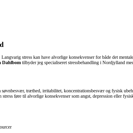
nd
Langvarig stress kan have alvorlige konsekvenser for både det mentale o
la Dahlbom
tilbyder jeg specialiseret stressbehandling i Nordjylland me
øvnbesvær, træthed, irritabilitet, koncentrationsbesvær og fysisk ubeh
 stress føre til alvorlige konsekvenser som angst, depression eller fysi
ourcer