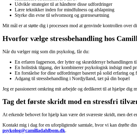
Udvikle strategier til at håndtere disse udfordringer
Lære teknikker inden for mindfulness og afslapning
Styrke din evne til selvomsorg og grænsesætning
Mit mål er at støtte dig i processen mod at genvinde kontrollen over 
Hvorfor vælge stressbehandling hos Cami
Når du vælger mig som din psykolog, får du:
En erfaren fagperson, der lytter og skræddersyr behandlingen ti
En holistisk tilgang, der kombinerer psykologisk indsigt med pr
En forståelse for dine udfordringer baseret på solid erfaring og 
Adgang til stressbehandling i Nordjylland, tæt på din bopæl
Jeg er passioneret omkring mit arbejde og dedikeret til at hjælpe dig m
Tag det første skridt mod en stressfri tilvæ
At erkende behovet for hjælp kan være det sværeste skridt, men det er 
Kontakt mig i dag for en uforpligtende samtale, hvor vi kan drøfte di
psykolog@camilladahlbom.dk
.