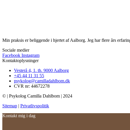
Min praksis er beliggende i hjertet af Aalborg. Jeg har flere års erfa
Sociale medier
Facebook
Instagram
Kontaktoplysninger​
Vesterå 4, 1. th. 9000 Aalborg
+45 44 11 31 55
psykolog@camilladahlbom.dk
CVR nr: 44672278
© | Psykolog Camilla Dahlbom | 2024
Sitemap
|
Privatlivspolitik
Kontakt mig i dag