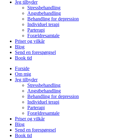
Jeg tilbyder
Stressbehandling
Angstbehandling
Behandling for depression
Individuel terapi
Parterapi
Forældresamtale
Priser og vilkår
Blog
Send en forespørgsel
Book tid
Forside
Om mig
Jeg tilbyder
Stressbehandling
Angstbehandling
Behandling for depression
Individuel terapi
Parterapi
Forældresamtale
Priser og vilkår
Blog
Send en forespørgsel
Book tid