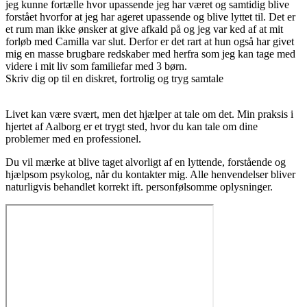
jeg kunne fortælle hvor upassende jeg har været og samtidig blive
forstået hvorfor at jeg har ageret upassende og blive lyttet til. Det er
et rum man ikke ønsker at give afkald på og jeg var ked af at mit
forløb med Camilla var slut. Derfor er det rart at hun også har givet
mig en masse brugbare redskaber med herfra som jeg kan tage med
videre i mit liv som familiefar med 3 børn.
Skriv dig op til en diskret, fortrolig og tryg samtale
Livet kan være svært, men det hjælper at tale om det. Min praksis i
hjertet af Aalborg er et trygt sted, hvor du kan tale om dine
problemer med en professionel.
Du vil mærke at blive taget alvorligt af en lyttende, forstående og
hjælpsom psykolog, når du kontakter mig. Alle henvendelser bliver
naturligvis behandlet korrekt ift. personfølsomme oplysninger.