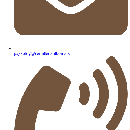
psykolog@camilladahlbom.dk