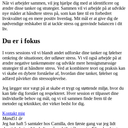
Når vi arbejder sammen, vil jeg hjælpe dig med at identificere og
ændre disse tanker og strategier. Sammen vil vi arbejde på at udvikle
nye måder at håndtere stress på, som kan føre til en forbedret
livskvalitet og en mere positiv hverdag. Mit mål er at give dig de
nødvendige redskaber til at tackle stress og genvinde balancen i dit
liv.
Du er i fokus
I vores sessions vil vi blandt andet udforske dine tanker og følelser
omkring de situationer, der udløser stress. Vi vil også arbejde på at
ændre negative tankemønstre og udvikle mere hensigtsmæssige
strategier til at håndtere stress. Ved at kombinere teori og praksis kan
vi skabe en dybere forståelse af, hvordan dine tanker, følelser og
adfærd påvirker din stressoplevelse.
Jeg lægger stor vægt på at skabe et trygt og støttende miljø, hvor du
kan føle dig forstået og respekteret. Hver session er tilpasset dine
individuelle behov og mål, og vi vil sammen finde frem til de
metoder og teknikker, der virker bedst for dig.
Kontakt mig
Mand
51 år
Jeg har haft 5 samtaler hos Camilla, den første gang var jeg lidt