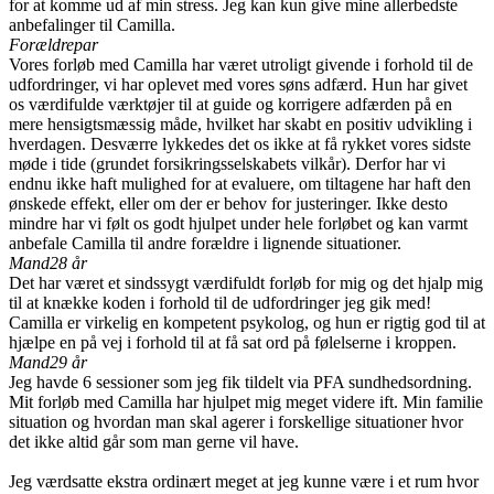
for at komme ud af min stress. Jeg kan kun give mine allerbedste
anbefalinger til Camilla.
Forældrepar
Vores forløb med Camilla har været utroligt givende i forhold til de
udfordringer, vi har oplevet med vores søns adfærd. Hun har givet
os værdifulde værktøjer til at guide og korrigere adfærden på en
mere hensigtsmæssig måde, hvilket har skabt en positiv udvikling i
hverdagen. Desværre lykkedes det os ikke at få rykket vores sidste
møde i tide (grundet forsikringsselskabets vilkår). Derfor har vi
endnu ikke haft mulighed for at evaluere, om tiltagene har haft den
ønskede effekt, eller om der er behov for justeringer. Ikke desto
mindre har vi følt os godt hjulpet under hele forløbet og kan varmt
anbefale Camilla til andre forældre i lignende situationer.
Mand
28 år
Det har været et sindssygt værdifuldt forløb for mig og det hjalp mig
til at knække koden i forhold til de udfordringer jeg gik med!
Camilla er virkelig en kompetent psykolog, og hun er rigtig god til at
hjælpe en på vej i forhold til at få sat ord på følelserne i kroppen.
Mand
29 år
Jeg havde 6 sessioner som jeg fik tildelt via PFA sundhedsordning.
Mit forløb med Camilla har hjulpet mig meget videre ift. Min familie
situation og hvordan man skal agerer i forskellige situationer hvor
det ikke altid går som man gerne vil have.
Jeg værdsatte ekstra ordinært meget at jeg kunne være i et rum hvor