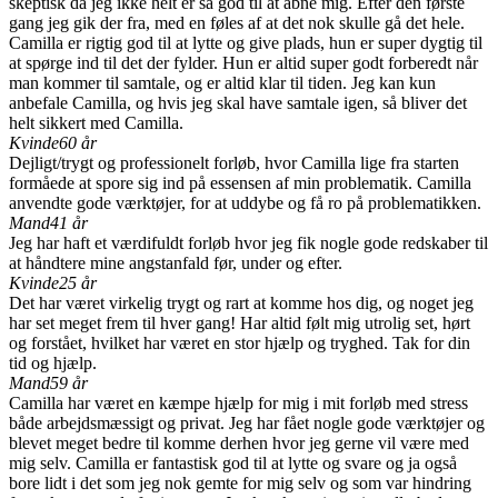
skeptisk da jeg ikke helt er så god til at åbne mig. Efter den første
gang jeg gik der fra, med en føles af at det nok skulle gå det hele.
Camilla er rigtig god til at lytte og give plads, hun er super dygtig til
at spørge ind til det der fylder. Hun er altid super godt forberedt når
man kommer til samtale, og er altid klar til tiden. Jeg kan kun
anbefale Camilla, og hvis jeg skal have samtale igen, så bliver det
helt sikkert med Camilla.
Kvinde
60 år
Dejligt/trygt og professionelt forløb, hvor Camilla lige fra starten
formåede at spore sig ind på essensen af min problematik. Camilla
anvendte gode værktøjer, for at uddybe og få ro på problematikken.
Mand
41 år
Jeg har haft et værdifuldt forløb hvor jeg fik nogle gode redskaber til
at håndtere mine angstanfald før, under og efter.
Kvinde
25 år
Det har været virkelig trygt og rart at komme hos dig, og noget jeg
har set meget frem til hver gang! Har altid følt mig utrolig set, hørt
og forstået, hvilket har været en stor hjælp og tryghed. Tak for din
tid og hjælp.
Mand
59 år
Camilla har været en kæmpe hjælp for mig i mit forløb med stress
både arbejdsmæssigt og privat. Jeg har fået nogle gode værktøjer og
blevet meget bedre til komme derhen hvor jeg gerne vil være med
mig selv. Camilla er fantastisk god til at lytte og svare og ja også
bore lidt i det som jeg nok gemte for mig selv og som var hindring